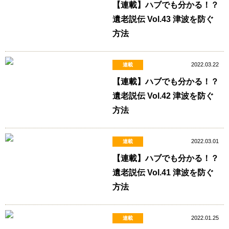
【連載】ハブでも分かる！？
遺老説伝 Vol.43 津波を防ぐ
方法
2022.03.22
連載
【連載】ハブでも分かる！？
遺老説伝 Vol.42 津波を防ぐ
方法
2022.03.01
連載
【連載】ハブでも分かる！？
遺老説伝 Vol.41 津波を防ぐ
方法
2022.01.25
連載