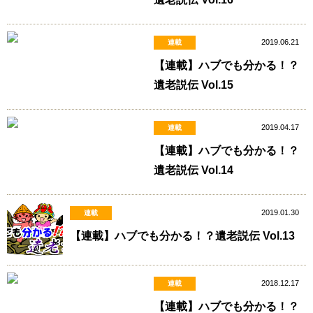
2019.06.21
連載
【連載】ハブでも分かる！？
遺老説伝 Vol.15
2019.04.17
連載
【連載】ハブでも分かる！？
遺老説伝 Vol.14
2019.01.30
連載
【連載】ハブでも分かる！？遺老説伝 Vol.13
2018.12.17
連載
【連載】ハブでも分かる！？