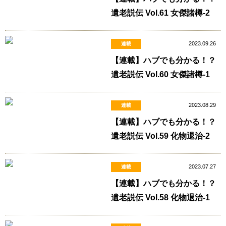
遺老説伝 Vol.61 女傑諸樽-2
2023.09.26
連載
【連載】ハブでも分かる！？
遺老説伝 Vol.60 女傑諸樽-1
2023.08.29
連載
【連載】ハブでも分かる！？
遺老説伝 Vol.59 化物退治-2
2023.07.27
連載
【連載】ハブでも分かる！？
遺老説伝 Vol.58 化物退治-1