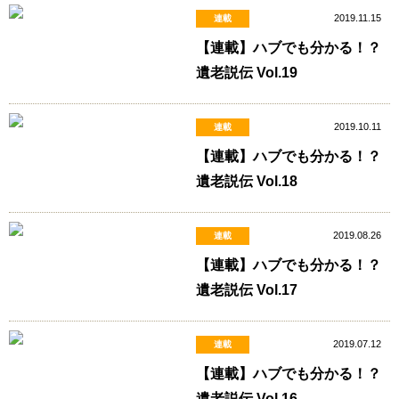
2019.11.15
連載
【連載】ハブでも分かる！？
遺老説伝 Vol.19
2019.10.11
連載
【連載】ハブでも分かる！？
遺老説伝 Vol.18
2019.08.26
連載
【連載】ハブでも分かる！？
遺老説伝 Vol.17
2019.07.12
連載
【連載】ハブでも分かる！？
遺老説伝 Vol.16