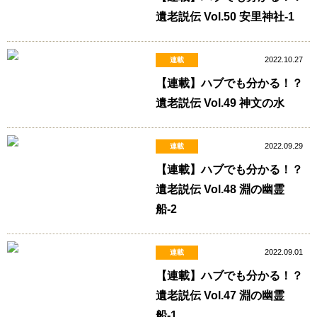
遺老説伝 Vol.50 安里神社-1
2022.10.27
連載
【連載】ハブでも分かる！？
遺老説伝 Vol.49 神文の水
2022.09.29
連載
【連載】ハブでも分かる！？
遺老説伝 Vol.48 淵の幽霊
船-2
2022.09.01
連載
【連載】ハブでも分かる！？
遺老説伝 Vol.47 淵の幽霊
船-1