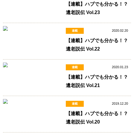
【連載】ハブでも分かる！？
遺老説伝 Vol.23
2020.02.20
連載
【連載】ハブでも分かる！？
遺老説伝 Vol.22
2020.01.23
連載
【連載】ハブでも分かる！？
遺老説伝 Vol.21
2019.12.20
連載
【連載】ハブでも分かる！？
遺老説伝 Vol.20