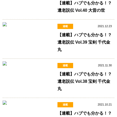
【連載】ハブでも分かる！？
遺老説伝 Vol.40 大昔の世
2021.12.23
連載
【連載】ハブでも分かる！？
遺老説伝 Vol.39 宝剣 千代金
丸
2021.11.30
連載
【連載】ハブでも分かる！？
遺老説伝 Vol.38 宝剣 千代金
丸
2021.10.21
連載
【連載】ハブでも分かる！？