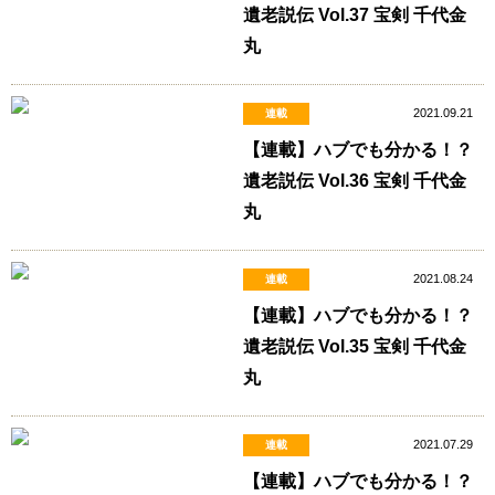
遺老説伝 Vol.37 宝剣 千代金
丸
2021.09.21
連載
【連載】ハブでも分かる！？
遺老説伝 Vol.36 宝剣 千代金
丸
2021.08.24
連載
【連載】ハブでも分かる！？
遺老説伝 Vol.35 宝剣 千代金
丸
2021.07.29
連載
【連載】ハブでも分かる！？