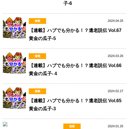
子-6
2024.04.25
連載
【連載】ハブでも分かる！？遺老説伝 Vol.67
黄金の瓜子-5
2024.03.26
連載
【連載】ハブでも分かる！？遺老説伝 Vol.66
黄金の瓜子- 4
2024.02.27
連載
【連載】ハブでも分かる！？遺老説伝 Vol.65
黄金の瓜子-3
2024.01.25
連載