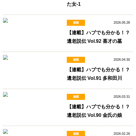
た女-1
2026.05.28
連載
【連載】ハブでも分かる！？
遺老説伝 Vol.92 喜才の墓
2026.04.30
連載
【連載】ハブでも分かる！？
遺老説伝 Vol.91 多和田川
2026.03.31
連載
【連載】ハブでも分かる！？
遺老説伝 Vol.90 金氏の娘
2026.02.26
連載