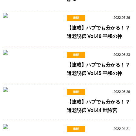
2022.07.26
連載
【連載】ハブでも分かる！？
遺老説伝 Vol.46 平和の神
2022.06.23
連載
【連載】ハブでも分かる！？
遺老説伝 Vol.45 平和の神
2022.05.26
連載
【連載】ハブでも分かる！？
遺老説伝 Vol.44 世誇宮
2022.04.21
連載