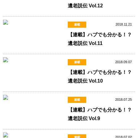
遺老説伝 Vol.12
2018.11.21
連載
【連載】ハブでも分かる！？
遺老説伝 Vol.11
2018.09.07
連載
【連載】ハブでも分かる！？
遺老説伝 Vol.10
2018.07.25
連載
【連載】ハブでも分かる！？
遺老説伝 Vol.9
2018.07.02
連載