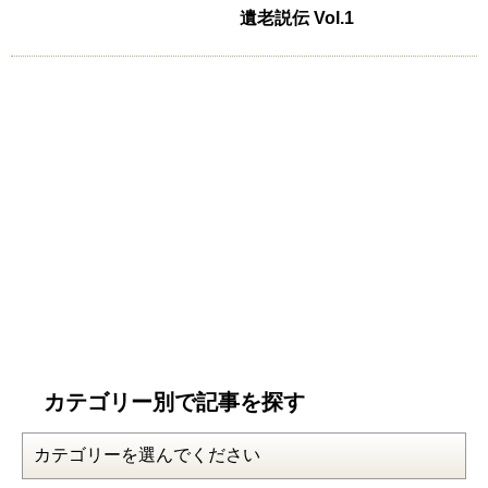
遺老説伝 Vol.1
カテゴリー別で記事を探す