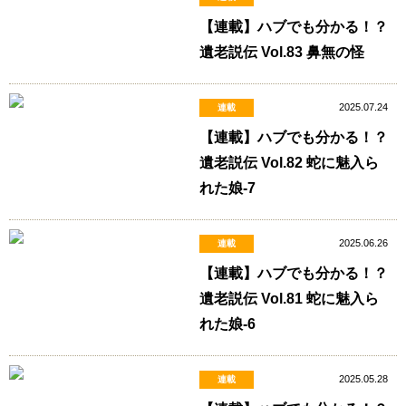
【連載】ハブでも分かる！？
遺老説伝 Vol.83 鼻無の怪
2025.07.24
連載
【連載】ハブでも分かる！？
遺老説伝 Vol.82 蛇に魅入ら
れた娘-7
2025.06.26
連載
【連載】ハブでも分かる！？
遺老説伝 Vol.81 蛇に魅入ら
れた娘-6
2025.05.28
連載