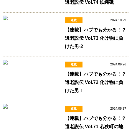
遺老説伝 Vol.74 鉄縄礁
2024.10.29
連載
【連載】ハブでも分かる！？
遺老説伝 Vol.73 化け物に負
けた男-2
2024.09.26
連載
【連載】ハブでも分かる！？
遺老説伝 Vol.72 化け物に負
けた男-1
2024.08.27
連載
【連載】ハブでも分かる！？
遺老説伝 Vol.71 若狭町の地